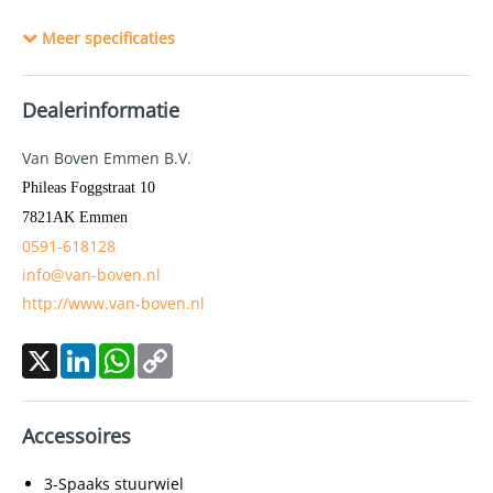
Wielbasis
250 cm
Meer specificaties
Cilinderinhoud
1.373 cc
Aantal cilinders
4
Dealerinformatie
Kleur
Wit parelmoer
Motorrijtuigenbelasting
€ 172,- tot € 188,- per kwartaal
Van Boven Emmen B.V.
Gewicht (leeg)
1.175 kg
Phileas Foggstraat 10
Modeldatum vanaf
7821AK
Emmen
2021
0591-618128
Emissieklasse
Euro 6
info@van-boven.nl
Max. trekgewicht
1.500 kg
http://www.van-boven.nl
Max. trekgewicht ongeremd
600 kg
CO₂-emissie
129 g/km
X
LinkedIn
WhatsApp
Copy
Constructiedatum
2021-07
Link
Laksoort
Parelmoer
Accessoires
BTW verrekenbaar
Nee (margeregeling)
APK
3-Spaaks stuurwiel
tot 30-06-2027